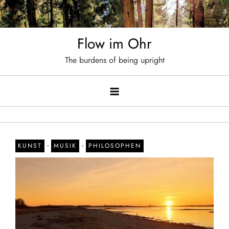
Skip
to
content
Flow im Ohr
The burdens of being upright
-
-
KUNST
MUSIK
PHILOSOPHEN