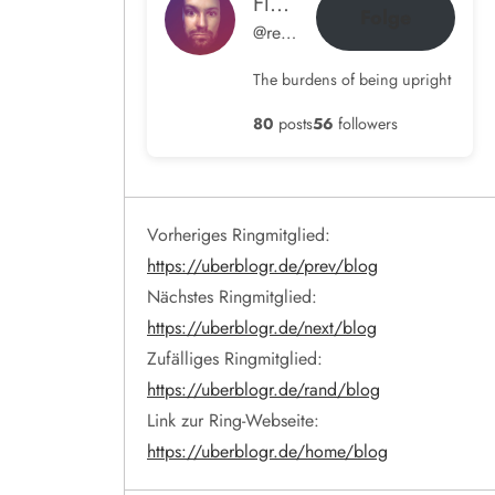
Flow im Ohr
Folge
@rene@blog.hamdorf.org
The burdens of being upright
80
posts
56
followers
Vorheriges Ringmitglied:
https://uberblogr.de/prev/blog
Nächstes Ringmitglied:
https://uberblogr.de/next/blog
Zufälliges Ringmitglied:
https://uberblogr.de/rand/blog
Link zur Ring-Webseite:
https://uberblogr.de/home/blog