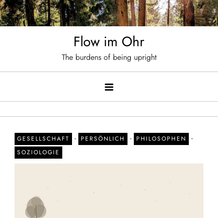
Skip
to
content
Flow im Ohr
The burdens of being upright
-
-
-
GESELLSCHAFT
PERSÖNLICH
PHILOSOPHEN
SOZIOLOGIE