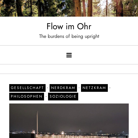
Skip
to
content
Flow im Ohr
The burdens of being upright
-
-
-
GESELLSCHAFT
NERDKRAM
NETZKRAM
-
PHILOSOPHEN
SOZIOLOGIE