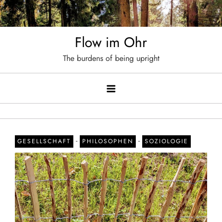
Skip
to
content
Flow im Ohr
The burdens of being upright
-
-
GESELLSCHAFT
PHILOSOPHEN
SOZIOLOGIE