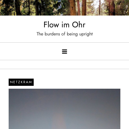
Skip
to
content
Flow im Ohr
The burdens of being upright
NETZKRAM