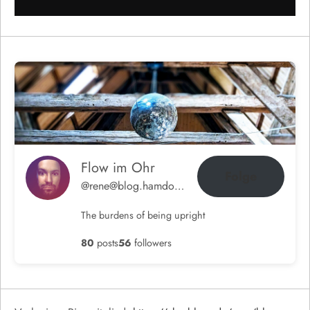
Flow im Ohr
Folge
@rene@blog.hamdorf.org
The burdens of being upright
80
posts
56
followers