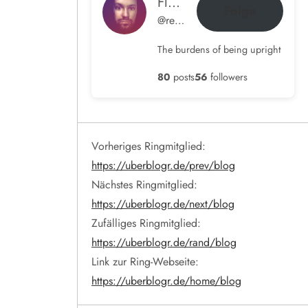
Flow im Ohr
Folge
@rene@blog.hamdorf.org
The burdens of being upright
80
posts
56
followers
Vorheriges Ringmitglied:
https://uberblogr.de/prev/blog
Nächstes Ringmitglied:
https://uberblogr.de/next/blog
Zufälliges Ringmitglied:
https://uberblogr.de/rand/blog
Link zur Ring-Webseite:
https://uberblogr.de/home/blog