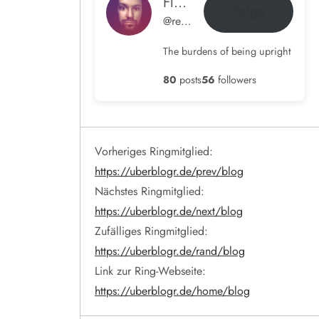
Flow im Ohr
Folge
@rene@blog.hamdorf.org
The burdens of being upright
80
posts
56
followers
Vorheriges Ringmitglied:
https://uberblogr.de/prev/blog
Nächstes Ringmitglied:
https://uberblogr.de/next/blog
Zufälliges Ringmitglied:
https://uberblogr.de/rand/blog
Link zur Ring-Webseite:
https://uberblogr.de/home/blog