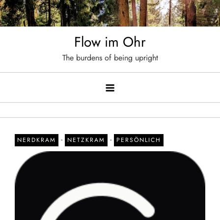
Skip
to
content
Flow im Ohr
The burdens of being upright
-
-
NERDKRAM
NETZKRAM
PERSÖNLICH