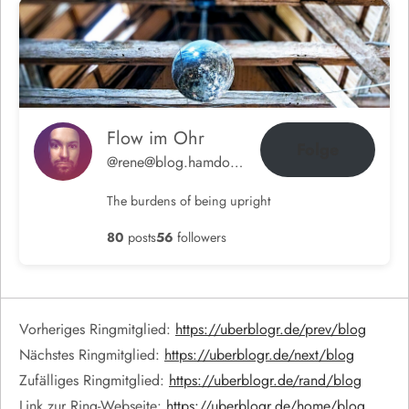
Flow im Ohr
Folge
@rene@blog.hamdorf.org
The burdens of being upright
80
posts
56
followers
Vorheriges Ringmitglied:
https://uberblogr.de/prev/blog
Nächstes Ringmitglied:
https://uberblogr.de/next/blog
Zufälliges Ringmitglied:
https://uberblogr.de/rand/blog
Link zur Ring-Webseite:
https://uberblogr.de/home/blog