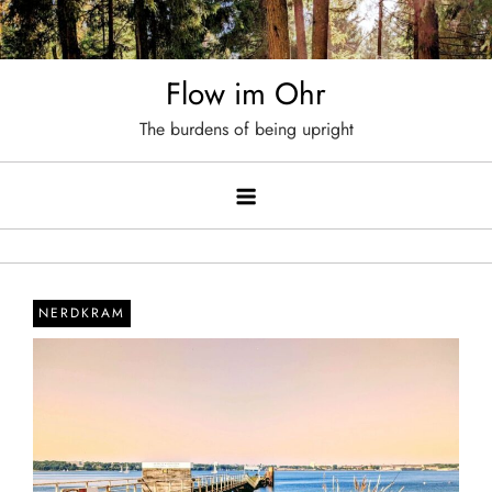
Skip
to
content
Flow im Ohr
The burdens of being upright
NERDKRAM