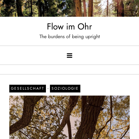
Skip
to
content
Flow im Ohr
The burdens of being upright
-
GESELLSCHAFT
SOZIOLOGIE