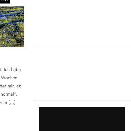
t. Ich habe
er Wochen
ter mir, ab
 normal“.
r in […]