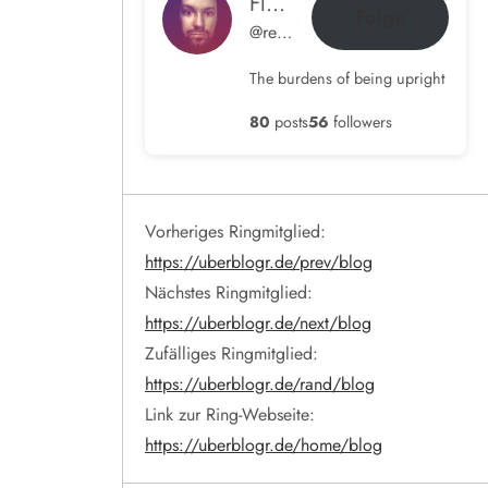
Flow im Ohr
Folge
@rene@blog.hamdorf.org
The burdens of being upright
80
posts
56
followers
Vorheriges Ringmitglied:
https://uberblogr.de/prev/blog
Nächstes Ringmitglied:
https://uberblogr.de/next/blog
Zufälliges Ringmitglied:
https://uberblogr.de/rand/blog
Link zur Ring-Webseite:
https://uberblogr.de/home/blog