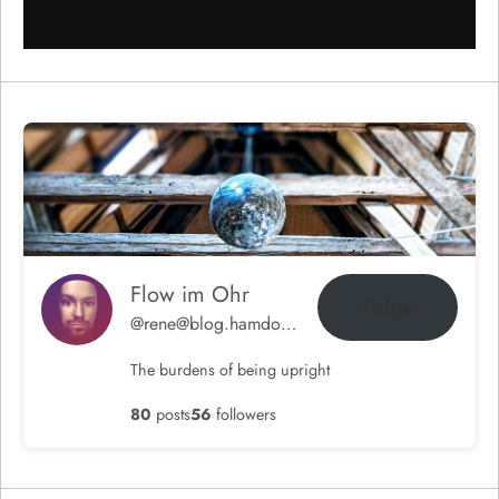
Flow im Ohr
Folge
@rene@blog.hamdorf.org
The burdens of being upright
80
posts
56
followers