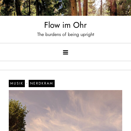
Skip
to
content
Flow im Ohr
The burdens of being upright
-
MUSIK
NERDKRAM