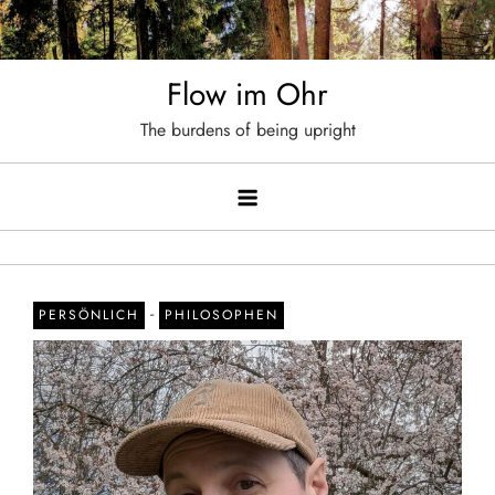
Skip
to
content
Flow im Ohr
The burdens of being upright
-
PERSÖNLICH
PHILOSOPHEN