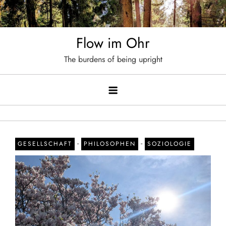
Skip
to
content
Flow im Ohr
The burdens of being upright
-
-
GESELLSCHAFT
PHILOSOPHEN
SOZIOLOGIE