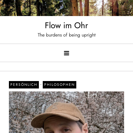
Skip
to
content
Flow im Ohr
The burdens of being upright
-
PERSÖNLICH
PHILOSOPHEN