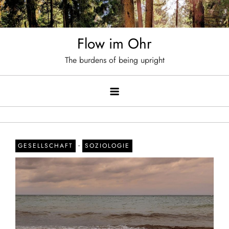
Skip
to
content
Flow im Ohr
The burdens of being upright
-
GESELLSCHAFT
SOZIOLOGIE