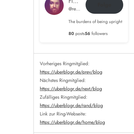
Flow im Ohr
Folge
@rene@blog.hamdorf.org
The burdens of being upright
80
posts
56
followers
Vorheriges Ringmitglied:
https://uberblogr.de/prev/blog
Nächstes Ringmitglied:
https://uberblogr.de/next/blog
Zufälliges Ringmitglied:
https://uberblogr.de/rand/blog
Link zur Ring-Webseite:
https://uberblogr.de/home/blog