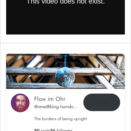
Flow im Ohr
Folge
@rene@blog.hamdorf.org
The burdens of being upright
80
posts
56
followers