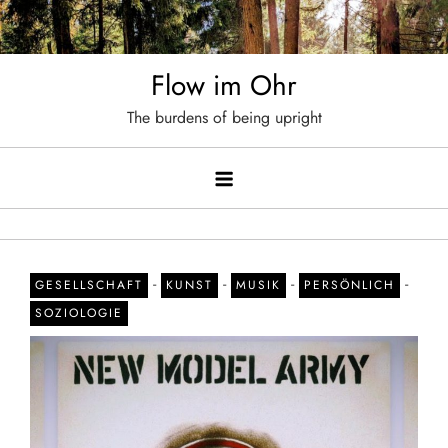
Skip
to
content
Flow im Ohr
The burdens of being upright
-
-
-
-
GESELLSCHAFT
KUNST
MUSIK
PERSÖNLICH
SOZIOLOGIE