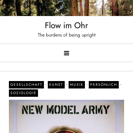
Skip
to
content
Flow im Ohr
The burdens of being upright
-
-
-
-
GESELLSCHAFT
KUNST
MUSIK
PERSÖNLICH
SOZIOLOGIE