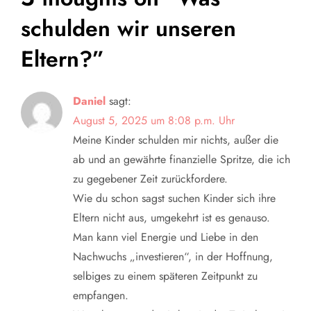
r
schulden wir unseren
a
Eltern?
”
g
Daniel
sagt:
s
August 5, 2025 um 8:08 p.m. Uhr
Meine Kinder schulden mir nichts, außer die
n
ab und an gewährte finanzielle Spritze, die ich
a
zu gegebener Zeit zurückfordere.
Wie du schon sagst suchen Kinder sich ihre
v
Eltern nicht aus, umgekehrt ist es genauso.
Man kann viel Energie und Liebe in den
i
Nachwuchs „investieren“, in der Hoffnung,
selbiges zu einem späteren Zeitpunkt zu
g
empfangen.