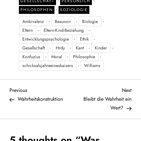
-
-
GESELLSCHAFT
PERSÖNLICH
-
PHILOSOPHEN
SOZIOLOGIE
-
-
-
Ambivalenz
Beauvoir
Biologie
-
-
Eltern
Eltern-Kind-Beziehung
-
-
Entwicklungspsychologie
Ethik
-
-
-
-
Gesellschaft
Hrdy
Kant
Kinder
-
-
-
Konfuzius
Moral
Philosophie
-
schicksalsjahreeineskaisers
Williams
B
Previous
Next
Previous
Next
Post
Post
Wahrheitskonstruktion
Bleibt die Wahrheit ein
e
Wert?
i
t
5 thoughts on “
Was