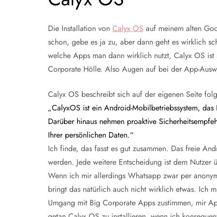
Die Installation von
Calyx OS
auf meinem alten Googl
schon, gebe es ja zu, aber dann geht es wirklich sc
welche Apps man dann wirklich nutzt, Calyx OS ist 
Corporate Hölle. Also Augen auf bei der App-Auswa
Calyx OS beschreibt sich auf der eigenen Seite fo
„CalyxOS ist ein Android-Mobilbetriebssystem, das P
Darüber hinaus nehmen proaktive Sicherheitsempfe
Ihrer persönlichen Daten.“
Ich finde, das fasst es gut zusammen. Das freie Andr
werden. Jede weitere Entscheidung ist dem Nutzer 
Wenn ich mir allerdings Whatsapp zwar per anonym
bringt das natürlich auch nicht wirklich etwas. Ic
Umgang mit Big Corporate Apps zustimmen, mir Apps 
getan Calyx OS zu installieren, wenn ich konsequent