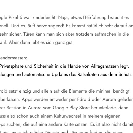
e Pixel 6 war kinderleicht. Naja, etwas IT-Erfahrung braucht es
hnell. Und es läuft hervorragend! Es kommt natürlich sehr darauf an
sehr sicher, Türen kann man sich aber trotzdem aufmachen in die
hl. Aber dann lebt es sich ganz gut.
lgendermassen:
rivatsphäre und Sicherheit in die Hände von Alltagsnutzern legt.
hlungen und automatische Updates das Rätselraten aus dem Schutz
oid setzt einzig und allein auf die Elemente die minimal benötigt
überlassen. Apps werden entweder per Fdroid oder Aurora geladen
er Session in Aurora vom Google Play Store herunterlade, dann
h muss also schon auch einem Kulturwechsel in meinem eigenen
suchen, die auf eine andere Karte setzen. Es ist also nicht dami
 bin, muss ich etliche Dienste und Lösungen finden, die einen