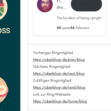
Flow im Ohr
Folge
@rene@blog.hamdorf.org
The burdens of being upright
80
posts
56
followers
Vorheriges Ringmitglied:
https://uberblogr.de/prev/blog
Nächstes Ringmitglied:
https://uberblogr.de/next/blog
Zufälliges Ringmitglied:
https://uberblogr.de/rand/blog
Link zur Ring-Webseite:
https://uberblogr.de/home/blog