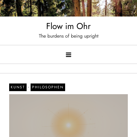
Skip
to
content
Flow im Ohr
The burdens of being upright
-
KUNST
PHILOSOPHEN