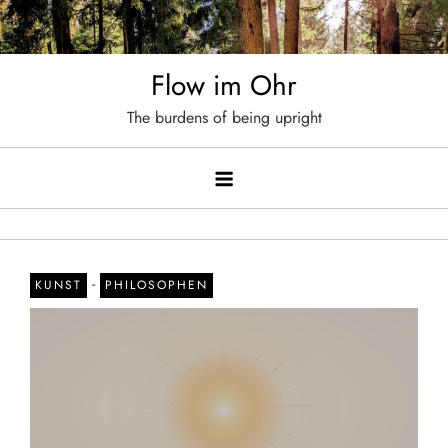
Skip
to
content
Flow im Ohr
The burdens of being upright
-
KUNST
PHILOSOPHEN