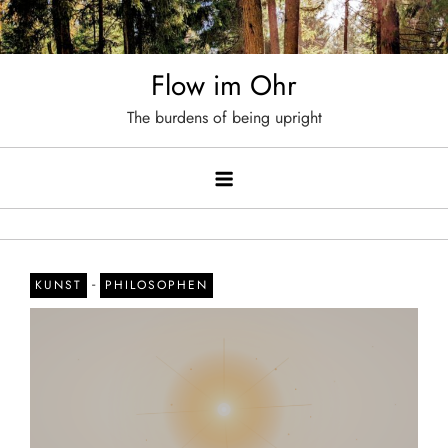
Skip
to
content
Flow im Ohr
The burdens of being upright
-
KUNST
PHILOSOPHEN