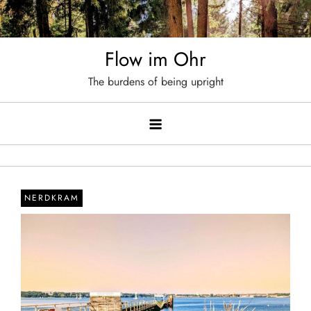
Skip
to
content
Flow im Ohr
The burdens of being upright
NERDKRAM