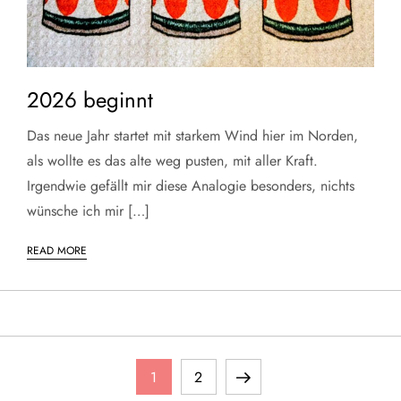
2026 beginnt
Das neue Jahr startet mit starkem Wind hier im Norden,
als wollte es das alte weg pusten, mit aller Kraft.
Irgendwie gefällt mir diese Analogie besonders, nichts
wünsche ich mir […]
READ MORE
S
Page
Page
Next
1
2