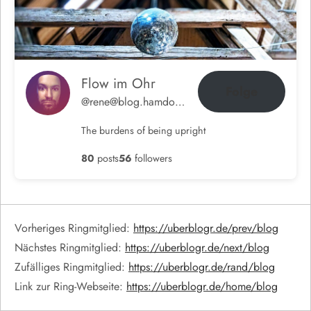
r
B
e
Flow im Ohr
Folge
@rene@blog.hamdorf.org
i
The burdens of being upright
t
80
posts
56
followers
r
ä
Vorheriges Ringmitglied:
https://uberblogr.de/prev/blog
g
Nächstes Ringmitglied:
https://uberblogr.de/next/blog
e
Zufälliges Ringmitglied:
https://uberblogr.de/rand/blog
Link zur Ring-Webseite:
https://uberblogr.de/home/blog