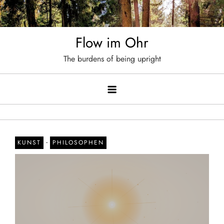
Skip
to
content
Flow im Ohr
The burdens of being upright
-
KUNST
PHILOSOPHEN