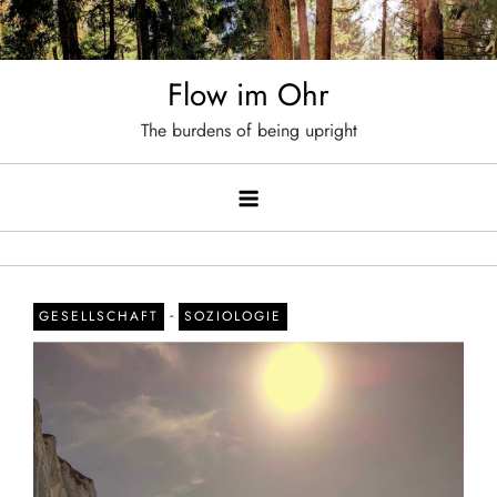
Skip
to
content
Flow im Ohr
The burdens of being upright
-
GESELLSCHAFT
SOZIOLOGIE