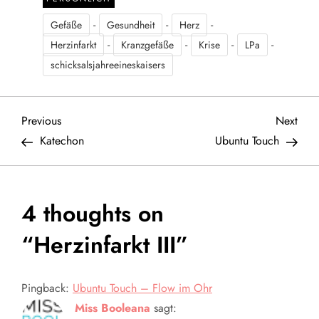
-
-
-
Gefäße
Gesundheit
Herz
-
-
-
-
Herzinfarkt
Kranzgefäße
Krise
LPa
schicksalsjahreeineskaisers
B
Previous
Next
Previous
Next
Post
Post
Katechon
Ubuntu Touch
e
i
4 thoughts on
t
“
Herzinfarkt III
”
r
a
Pingback:
Ubuntu Touch – Flow im Ohr
Miss Booleana
sagt: