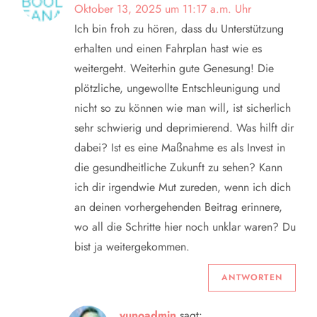
g
Oktober 13, 2025 um 11:17 a.m. Uhr
Ich bin froh zu hören, dass du Unterstützung
s
erhalten und einen Fahrplan hast wie es
n
weitergeht. Weiterhin gute Genesung! Die
plötzliche, ungewollte Entschleunigung und
a
nicht so zu können wie man will, ist sicherlich
sehr schwierig und deprimierend. Was hilft dir
v
dabei? Ist es eine Maßnahme es als Invest in
i
die gesundheitliche Zukunft zu sehen? Kann
ich dir irgendwie Mut zureden, wenn ich dich
g
an deinen vorhergehenden Beitrag erinnere,
wo all die Schritte hier noch unklar waren? Du
a
bist ja weitergekommen.
t
ANTWORTEN
i
yunoadmin
sagt: