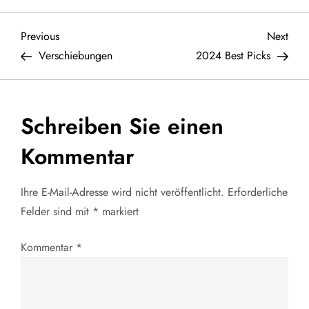
B
Previous
Next
Previous
Next
Post
Post
Verschiebungen
2024 Best Picks
e
i
Schreiben Sie einen
t
Kommentar
r
Ihre E-Mail-Adresse wird nicht veröffentlicht.
Erforderliche
a
Felder sind mit
*
markiert
g
Kommentar
*
s
n