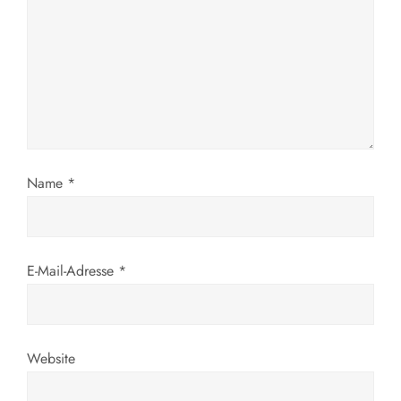
a
v
i
g
Name
*
a
t
E-Mail-Adresse
*
i
o
n
Website